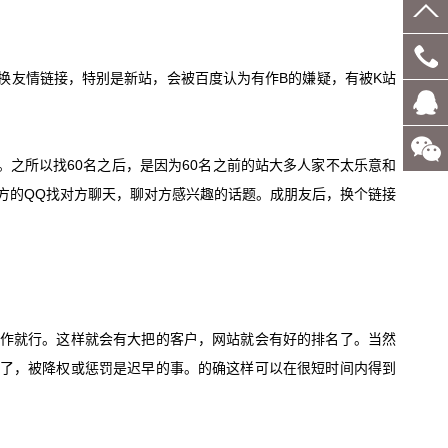
换友情链接，特别是新站，会被百度认为有作
B
的嫌疑，有被
K
站
客服
。之所以找
60
名之后，是因为
60
名之前的站大多人家不太乐意和
QQ
方的
QQ
找对方聊天，聊对方感兴趣的话题。成朋友后，换个链接
作就行。这样就会有大把的客户，网站就会有好的排名了。当然
了，被降权或惩罚是迟早的事。的确这样可以在很短时间内得到