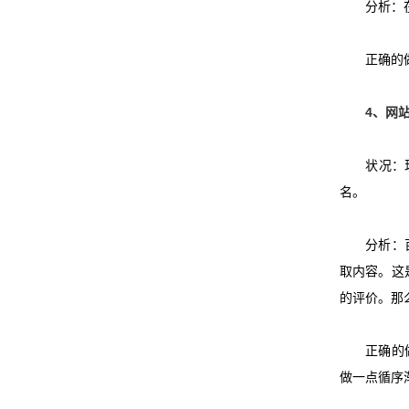
分析：在百
正确的做法
4
、网
状况：现
名。
分析：百
取内容。这
的评价。那
正确的做法
做一点循序