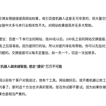
友情链接提高网站权重，吸引百度机器人这是无可非意的，但大量交
友链中大多与本行业相关性不大。对网站权重提高并无多大帮助。
议：百度一下本行业的网站，找
60
名以后，
100
名之前的网站交换链接
名之后容易些。因为是同行的站，所以对提升排名有帮助。你可以先加对
问题的。交换链接可以每天定量加，如一天一个，切忌一次加很多。
度机器人越来越智能
,
想走“捷径”万万不可能
前有个客户对我说过，他有个工具。网站做好后，就开着机器让他工
的事了。那时这个方法也许真的管用。现在你试都不要试。因为如果你做
果也是相当严重的。