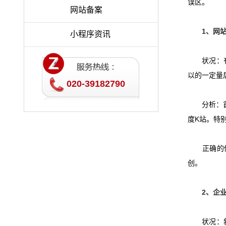
误区。
网站备案
1
、网
小程序资讯
状况：有相
以的一定量
020-39182790
分析：首
度
K
站。特
正确的做
创。
2
、企
状况：新站