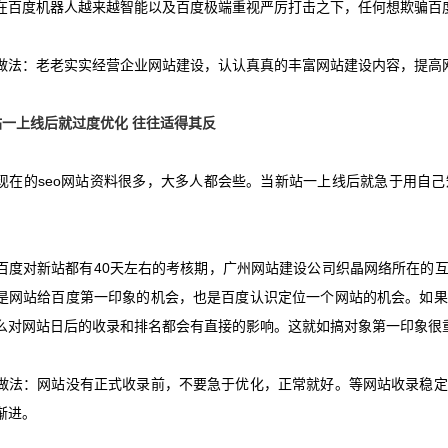
度机器人越来越智能以及百度极端重视严厉打击之下，任何想欺骗百度
：老老实实经营企业网站建设，认认真真的丰富网站建设内容，提高网
站一上线后就过度优化 往往适得其反
在的
seo
网站资料很多，大多人都会些。当新站一上线后就急于用自己
度对新站都有
40
天左右的考核期，广州网站建设公司织晶网络所在的
是网站给百度第一印象的机会，也是百度认识定位一个网站的机会。如果
么对网站日后的收录和排名都会有直接的影响。这就如搞对象第一印象很
：网站没有正式收录前，不要急于优化，正常就好。等网站收录稳定
渐进。