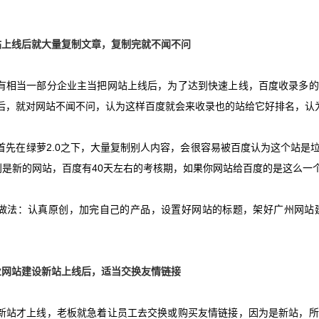
站上线后就大量复制文章，复制完就不闻不问
当一部分企业主当把网站上线后，为了达到快速上线，百度收录多的
后，就对网站不闻不问，认为这样百度就会来收录也的站给它好排名，认
先在绿萝
2.0
之下，大量复制别人内容，会很容易被百度认为这个站是
别是新的网站，百度有
40
天左右的考核期，如果你网站给百度的是这么一
法：认真原创，加完自己的产品，设置好网站的标题，架好
广州网站
业网站建设新站上线后，适当交换友情链接
才上线，老板就急着让员工去交换或购买友情链接，因为是新站，所