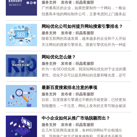
看！ 1.官网看起来要官方且有专业性 企业官网的官方
服务支持 发布者：织晶客服部
属性能给访客带来信任基础，提升网站的权威性，显
广州番禺区的企业，如果想要制作一个网站，一般会
然，在数字化生态中，这种特性已成为企业官网的关
找番禺本地的网站制作公司，主要考虑到上门服务起
键因素。 企业官网的专业性能...
来方便，面谈容易。下面为大家解说一下番禺网站制
网站优化公司如何提升网站搜索引擎排名？
作的步骤，看过来！ 一、确定网站的用途 1.给一些潜
在客户展示 为了拓展企业的业务，增加订单，往往需
服务支持 发布者：织晶客服部
要制作一个网站给潜在客户访问，网站上主要展示产
随着互联网的高速发展，越来越多的企业和个人开始
品或服务信息，辅助提高销售量。 2.给一些代理商展
关注网站的搜索引擎排名。搜索引擎优化作为一种提
示 ...
高网站在搜索引擎中排名的方法，已经成为了网络营
网站优化怎么做？
销的重要手段。本文将为您详细介绍网站优化的基本
技巧，帮助您提升网站的搜索引擎排名，吸引更多的
服务支持 发布者：织晶客服部
潜在客户。 一、了解搜索引擎工作原理 在进行网站优
作为一名SEO优化师，我深知网站优化对于企业的重
化之前，我们需要先了解搜索引擎的工作原理。搜索
要性。优化不仅可以提高网站的流量和曝光度，还可
引擎主要通过抓取网页内容、分...
以提升品牌知名度和用户体验。那么，网站优化具体
最新百度搜索排名注意的事项
怎么做呢?本文将从以下几个方面进行介绍。 1、关键
词优化 关键词优化是网站优化的核心内容，它是指在
服务支持 发布者：织晶客服部
网站的标题、内容、图片、链接等各个方面使用合适
目前，百度搜索引擎通过不断的升级更新，已经更加
的关键词，以提高网站在搜索引擎中的排名。在进行
智能魔性，一不注意，网站上发布的文章可能会被误
关键词优化...
判为作弊行为，所以，在网站上发布信息时，要尽量
中小企业如何从推广市场脱颖而出？
留意关键词堆砌和重复内容等。如在关键词堆砌方
面，百度搜索引擎很快就能识别出来，然后很快对网
服务支持 发布者：织晶客服部
站排名进行打压下降，如果您修改了关键词堆砌，网
近几年互联网高速发展，各种B2B网站平台相涌出
站的排名很快又得到了恢复。 如果您发布的个别文章
现，导致推广的方式越来越饱和，流量成本不断升