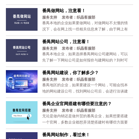
站制作中经常遇到的问题，做了一些列举，让大家少
番禺做网站，注意看！
踩坑，跟着往下看！ 1. 网站公司选择 建议选择番禺本
地的网站制作公司，因为本地的网站公司沟通起来方
服务支持 发布者：织晶客服部
便，太远的只能通过手机来沟通，很难确定对方是否
番禺本地的企业如果要做网站，对做网站不太懂的情
说的真话。在选择番禺网站公司上，首先要选择具有
况下，会在网上找一些相关信息来了解，由于网上有
技术能力的公司，而不是外包的...
些信息没有太强的针对性，下面织晶网络针对番禺做
番禺网站公司，注意看！
网站展开详细介绍一下，希望能帮到您！ 一、选择网
站公司 1.优先选择本地的 因为番禺本地的网站公司面
服务支持 发布者：织晶客服部
谈方便，外地的网站公司面谈成本太大，如果在微信
番禺本地企业，如果选择番禺网站公司建网站，可以
或电话中直接谈合作，避免不了网站公司夸大、隐
先了解一下网站公司是如何报价与建网站的？到时可
瞒、诱导甚至欺骗等。 ...
以更好地配合网站建设。下面是番禺网站公司的相关
番禺网站建设，你了解多少？
介绍，跟着往下看！ 一、如何找番禺网站公司？ 1. 通
过搜索引擎查找 搜索中文建站公司，建议用必应搜
服务支持 发布者：织晶客服部
索：https://cn.bing.com/ 搜索外贸建站公司，可以用
番禺地区的企业，如果要建设一个网站，可能会找本
谷歌搜索（需要科学上网工具...
地的网站建设公司，找到网站公司后，会进行洽谈建
网站事宜。那么，针对番禺网站建设，您究竟了解有
番禺企业官网搭建有哪些要注意的？
多少？ 一、考察网站公司 1.专业性 主要看网站建设公
司的建站能力，是否长期做网站的，是否把网站建设
服务支持 发布者：织晶客服部
当作主营业务。 2.报价是否合理 一般模板网站报价在
无论是做内销还是做外贸的番禺企业，如果想要搭建
2000~5000元，仿制网站报价在35...
一个官网，多数企业都想弄清楚搭建时有哪些方面要
注意的，避免被坑。下面针对番禺企业官网搭建，列
番禺网站制作，看过来！
举一些重要的注意事项，希望能帮助到您。跟着往下