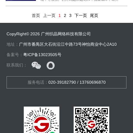
中由于给访客更清晰的解释与阐述，不由地个别内容...
⾼，获客越来越来的难。 但是私域增长迅速，越来越
多企业商家开始将⽬光投向私域，⽽做好私域个人ip
首页
上一页
1
2
3
下一页
尾页
要具备什么呢，这段闲暇时间小编跟做闲鱼的朋友聊
起他是如何定位在私域里做个人ip的。 1、内容流量重
要性 最近身边的人开始做ip的朋...
CopyRight© 2026 广州织晶网络科技有限公司
地址：
广州市番禺区大石街沿江中路73号神怡商业中心2A10
备案号：
粤ICP备13023505号
联系我们：
服务电话：
020-39182790 / 13760696870