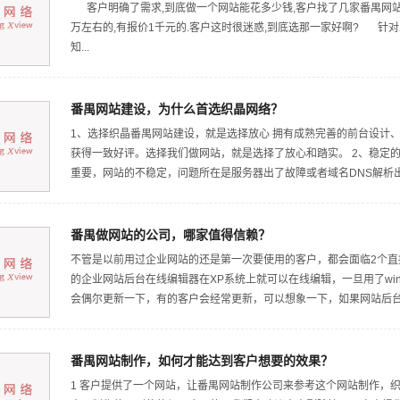
客户明确了需求,到底做一个网站能花多少钱,客户找了几家番禺网站建
万左右的,有报价1千元的.客户这时很迷惑,到底选那一家好啊? 针对
知...
番禺网站建设，为什么首选织晶网络？
1、选择织晶番禺网站建设，就是选择放心 拥有成熟完善的前台设计
获得一致好评。选择我们做网站，就是选择了放心和踏实。 2、稳定的
重要，网站的不稳定，问题所在是服务器出了故障或者域名DNS解析出
番禺做网站的公司，哪家值得信赖？
不管是以前用过企业网站的还是第一次要使用的客户，都会面临2个
的企业网站后台在线编辑器在XP系统上就可以在线编辑，一旦用了wi
会偶尔更新一下，有的客户会经常更新，可以想象一下，如果网站后台.
番禺网站制作，如何才能达到客户想要的效果？
1 客户提供了一个网站，让番禺网站制作公司来参考这个网站制作，