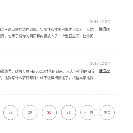
[2013-12-27]
详情>>
合考虑网站的结构组成、实用性和搜索引擎优化部分。 因为
漂亮，也等于将你的网页和内容放入了一个迷宫里面，让访问
[2013-12-27]
详情>>
线里，随着互联网web2.0时代的到来，大大小小的网站设
字，比我写什么解释都好）就不做详细赘述了，相信大家比我
28
29
30
31
下一页
尾页